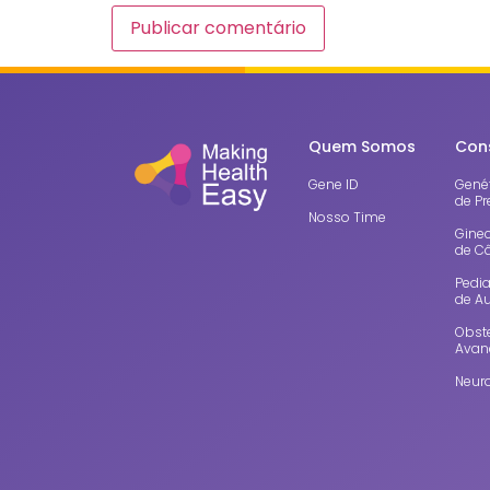
Quem Somos
Con
Gene ID
Genét
de Pr
Nosso Time
Gine
de C
Pedia
de A
Obste
Avan
Neuro