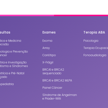
sultas
Exames
Terapia ABA
ica e Medicina
Exoma
Psicologia
ecisão
Array
Terapia Ocupaci
cologia e Prevenção
âncer
Cariótipo
Fonoaudiologia
tria e Investigação
X-Frágil
utismo e Síndromes
BRCA1 e BRCA2
trícia e Pré-Natal
sequenciado
çado
BRCA1 e BRCA2 MLPA
pediatria
Painel Câncer
Síndrome de Angelman
e Prader-Willi