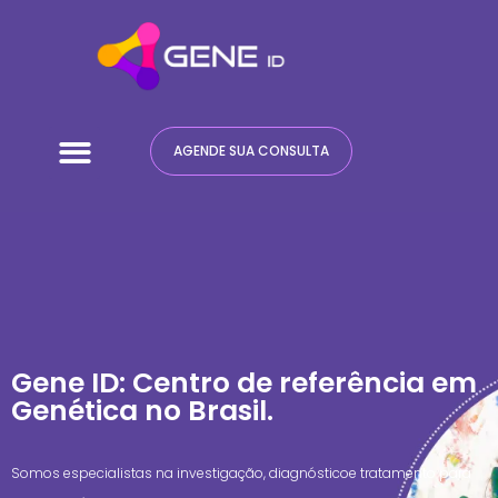
Quem Somos
Terapia ABA
AGENDE SUA CONSULTA
Gene ID: Centro de referência em
Genética no Brasil.
Somos especialistas na investigação, diagnósticoe tratamento para