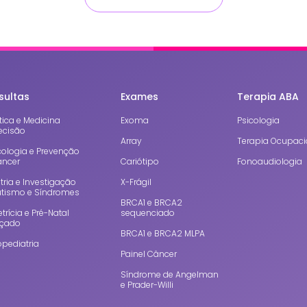
sultas
Exames
Terapia ABA
ica e Medicina
Exoma
Psicologia
ecisão
Array
Terapia Ocupaci
cologia e Prevenção
âncer
Cariótipo
Fonoaudiologia
tria e Investigação
X-Frágil
utismo e Síndromes
BRCA1 e BRCA2
trícia e Pré-Natal
sequenciado
çado
BRCA1 e BRCA2 MLPA
pediatria
Painel Câncer
Síndrome de Angelman
e Prader-Willi