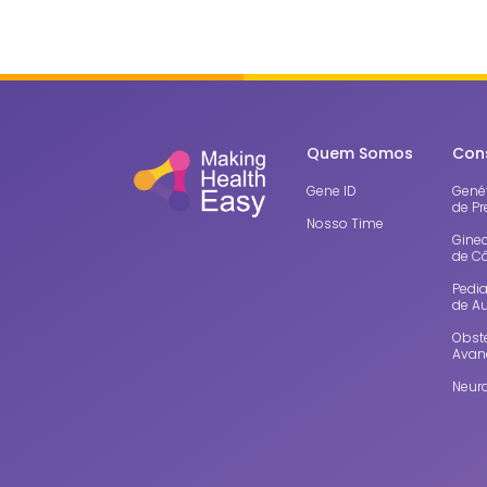
Quem Somos
Con
Gene ID
Genét
de Pr
Nosso Time
Gine
de C
Pedia
de A
Obste
Avan
Neuro