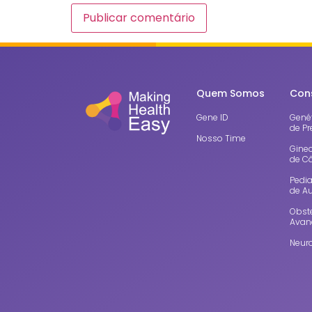
Quem Somos
Con
Gene ID
Genét
de Pr
Nosso Time
Gine
de C
Pedia
de A
Obste
Avan
Neuro