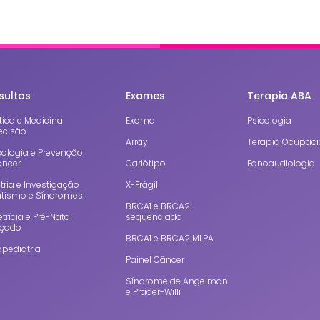
sultas
Exames
Terapia ABA
ica e Medicina
Exoma
Psicologia
ecisão
Array
Terapia Ocupaci
cologia e Prevenção
âncer
Cariótipo
Fonoaudiologia
tria e Investigação
X-Frágil
utismo e Síndromes
BRCA1 e BRCA2
trícia e Pré-Natal
sequenciado
çado
BRCA1 e BRCA2 MLPA
pediatria
Painel Câncer
Síndrome de Angelman
e Prader-Willi