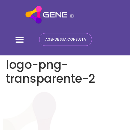
Quem Somos
Terapia ABA
AGENDE SUA CONSULTA
logo-png-
transparente-2