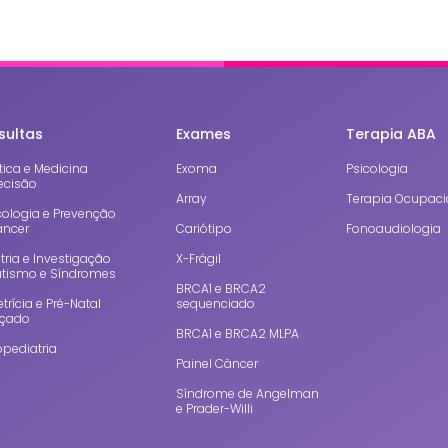
sultas
Exames
Terapia ABA
ica e Medicina
Exoma
Psicologia
ecisão
Array
Terapia Ocupaci
cologia e Prevenção
âncer
Cariótipo
Fonoaudiologia
tria e Investigação
X-Frágil
utismo e Síndromes
BRCA1 e BRCA2
trícia e Pré-Natal
sequenciado
çado
BRCA1 e BRCA2 MLPA
pediatria
Painel Câncer
Síndrome de Angelman
e Prader-Willi