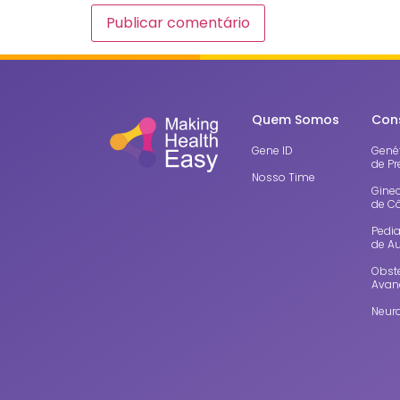
Quem Somos
Con
Gene ID
Genét
de Pr
Nosso Time
Gine
de C
Pedia
de A
Obste
Avan
Neuro